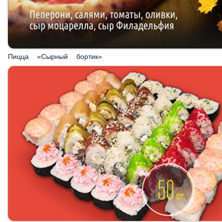
Пицца «Сырный бортик»
Сет «Корпоратив» + АКЦИЯ!