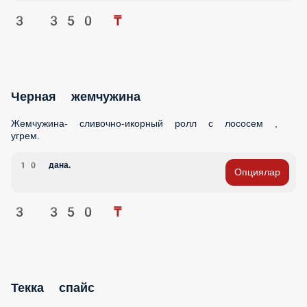
Черная жемчужина
Жемчужина- сливочно-икорный ролл с лососем , угрем.
10 дана.
Опциялар
3 350 ₸
Текка спайс
Нежный ролл в кунжуте с начинкой из норвежского лосося
и огурца. С шапочкой из чиз сыра с икрой летучей рыбы.
10 дана.