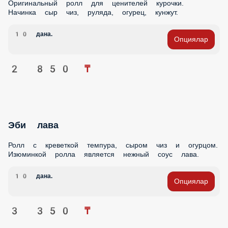
2 850 ₸
Эби лава
Ролл с креветкой темпура, сыром чиз и огурцом.
Изюминкой ролла является нежный соус лава.
10 дана.
Опциялар
3 350 ₸
Лотос эби
Ролл под соусами спайси и терияки с икрой летучей рыбы.