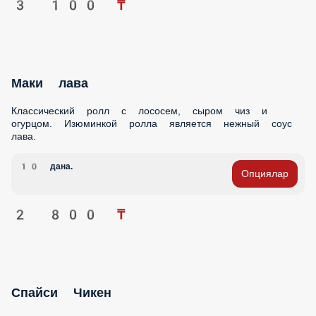
Маки лава
Классический ролл с лососем, сыром чиз и огурцом.
Изюминкой ролла является нежный соус лава.
10 дана.
Опциялар
2 800 ₸
Спайси Чикен
Оригинальный ролл для ценителей курочки. Начинка сыр
чиз, руляда, огурец, кунжут.
10 дана.
Опциялар