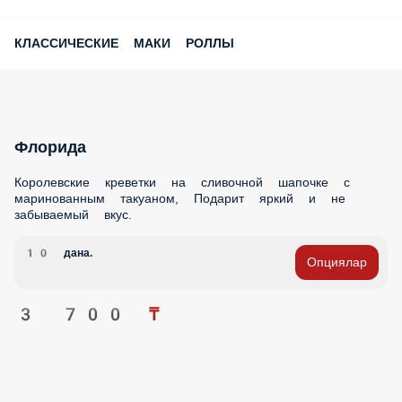
Флорида
Королевские креветки на сливочной шапочке с
маринованным такуаном, Подарит яркий и не забываемый
вкус.
10 дана.
Опциялар
3 700 ₸
Эби лотос тако