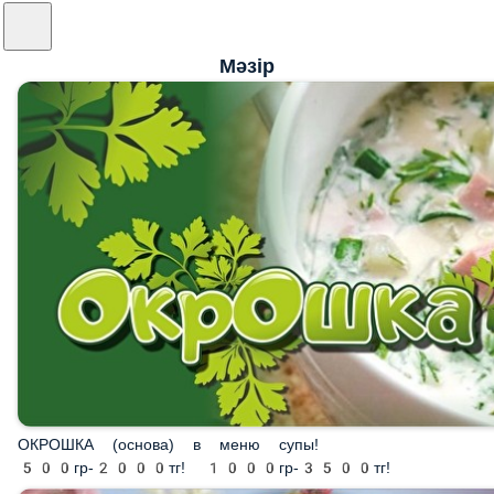
Мәзір
ОКРОШКА (основа) в меню супы! 500гр-2000тг!
1000гр-3500тг!