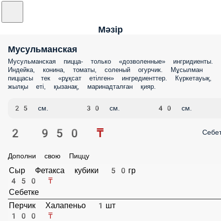
Мәзір
Мусульманская
Мусульманская пицца- только «дозволенные» ингридиенты.
Индейка, конина, томаты, соленый огурчик. Мұсылман
пиццасы тек «рұқсат етілген» ингредиенттер. Күркетауық,
жылқы еті, қызанақ, маринадталған қияр.
25 см.
30 см.
40 см.
2 950 ₸
Себе
Дополни свою Пиццу
Сыр Фетакса кубики 50гр
450 ₸
Себетке
Перчик Халапеньо 1шт