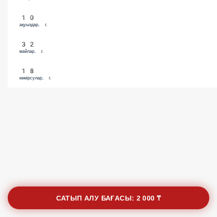
10
ақуыздар, г.
32
майлар, г.
18
көмірсулар, г.
САТЫП АЛУ БАҒАСЫ:
2 000 ₸