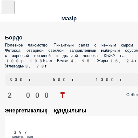
Мәзір
Бордо
Полезное лакомство. Пикантный салат с нежным сыром
Фетакса, отварной свеклой, заправленный имбирным соусо
с зерновой горчицей и долькой чеснока. КБЖУ на
100гр 198Ккал Белки-4, 95г Жиры-16, 24г
Углеводы-8, 78г
300 г.
600 г.
1000 г.
2 000 ₸
Себе
Энергетикалық құндылығы
397
калория, ккал.