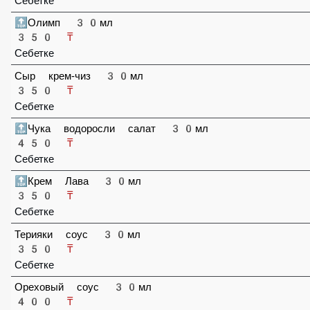
Себетке
🔝Олимп 30мл
350 ₸
Себетке
Сыр крем-чиз 30мл
350 ₸
Себетке
🔝Чука водоросли салат 30мл
450 ₸
Себетке
🔝Крем Лава 30мл
350 ₸
Себетке
Терияки соус 30мл
350 ₸
Себетке