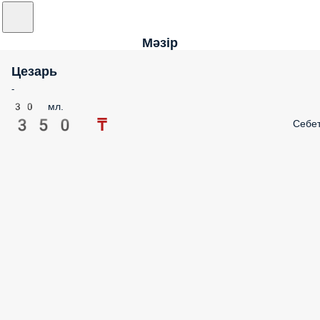
Мәзір
Цезарь
-
30 мл.
350 ₸
Себе