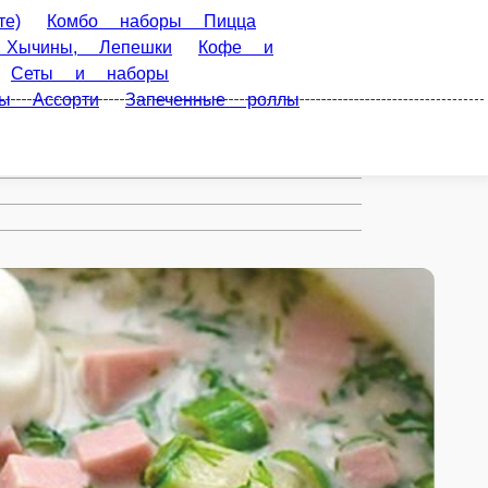
 +Роллы
Вкусные
уд
WOK КОРОБОЧКА (лапша,
Филадельфии
Темпуро роллы