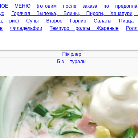
(готовим после заказа по предоплате)
Комбо наборы Пицца
ины, Пироги, Хачапури, Хычины, Лепешки
Кофе и чай
Фастф
а
Сеты и наборы роллов
Акционные сеты, наборы роллов
иль
Классические маки роллы
Басты бет
Акциялар
Пікірлер
Біз туралы