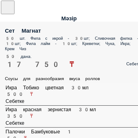
Мәзір
Сет Магнат
50 шт. Фила с икрой - 30шт; Сливочная филка 
10шт; Фила лайм - 10шт; Креветки; Чука, Икра;
Крем Чиз
50 дана.
17 750 ₸
Себе
Соусы для разнообразия вкуса роллов
Икра Тобико цветная 30мл
500 ₸
Себетке
Икра красная зернистая 30мл
350 ₸
Себетке