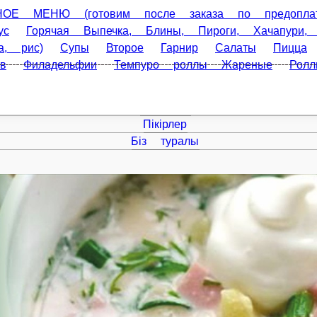
(готовим после заказа по предоплате)
Комбо наборы Пицца
ины, Пироги, Хачапури, Хычины, Лепешки
Кофе и чай
Фастф
а
Сеты и наборы роллов
Акционные сеты, наборы роллов
иль
Классические маки роллы
Басты бет
Акциялар
Пікірлер
Біз туралы