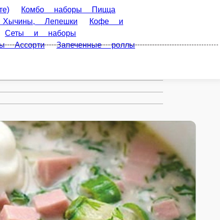
 +Роллы
Вкусные
уд
WOK КОРОБОЧКА (лапша,
Филадельфии
Темпуро роллы